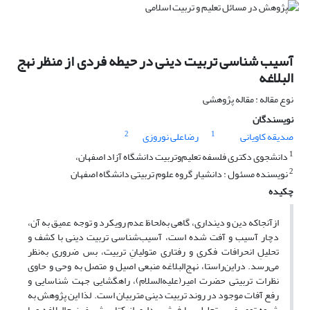
آسیب شناسی تربیت دینی در حیطه فردی از منظر نهج
البلاغه
نوع مقاله : مقاله پژوهشی
نویسندگان
2
1
صدیقه کاویانی
رضاعلی نوروزی
1
دانشجوی دکتری فلسفه تعلیم‌وتربیت دانشگاه آزاد اصفهان،
2
نویسنده مسئول : دانشیار گروه علوم تربیتی دانشگاه اصفهان
چکیده
ازآنجاکه دین و دینداری، گاهی به‌لحاظ عدم رویکرد و توجه عمیق به آن،
دچار آسیب و آفت شده است، آسیب‌شناسی تربیت دینی با کشف و
تحلیلِ انحرافات فکری و رفتاری متولیانِ تربیت، بس ضروری به‌نظر
می‌رسد. دراین‌راستا، نهج‌البلاغه منبعی اصیل و متصل به وحی و حاوی
نظرات تربیتی حضرت امیر(علیه‌السلام)، راهگشایی جهت شناسایی و
رفع آفات موجود در روند تربیت دینی متربیان است. لذا این پژوهش به
شیوه توصیفی - تحلیلی، با فیش‌برداری از کتاب شریف نهج‌البلاغه و با