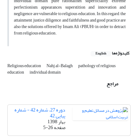
individual domain, pure rationalism, superficiality, extreme
perfectionism, appearances, superstition and innovation and
negligence are vulnerable to religious education. In this regard, the
attainment, justice, diligence, and faithfulness and good practice are
also the solutions offered by Imam Ali (PBUH) in order to detract
from religious education.
کلیدواژه‌ها
English
Religious education
Nahj al-Balagh
pathology of religious
education
individual domain
مراجع
دوره 27، شماره 42 - شماره
پیاپی 42
بهار 1398
صفحه
5-26