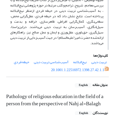
بررسی معاجم، شروح، تراجم و کتب مرتبط در حوزه پژوهشی نهج‌البلاغه
، به آسیب‌شناسی تربیت دینی در حیطه فردی ازمنظر نهج‌البلاغه
پرداخته است. نتایج نشان داد که در حیطه فردی، عقل‌گرایی محض،
سطحی‌نگری، کمال‌گرایی افراطی، ظاهرسازی، خرافه و بدعت و
سهل‌انگاری، آسیب‌رسانِ به تربیت دینی می‌باشند. دراین‌راستا،
سهل‌گیری، حق‌باوری، عقل‌ورزی و ایمان و عمل صالح نیز، راهکارهای
ارائه‌شده حضرت امیر(علیه‌السلام) در جهت آسیب‌زدایی از تربیت دینی
می‌باشند.
کلیدواژه‌ها
تربیت دینی
نهج‌البلاغه
آسیب‌شناسی تربیت دینی
حیطه فردی
20.1001.1.22516972.1398.27.42.1.1
عنوان مقاله
English
Pathology of religious education in the field of a
person from the perspective of Nahj al-Balagh
نویسندگان
English